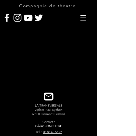
Compagnie de theatre
LA TRANSVERSALE
2 place Paul Eychart
63100 Clermont-Ferrand
Contact :
Cédric JONCHIERE
Tél. :
06 88 45 63 97